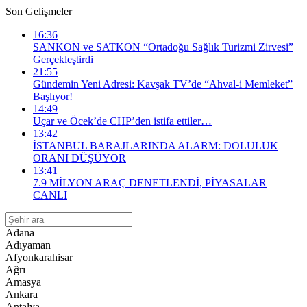
Son Gelişmeler
16:36
SANKON ve SATKON “Ortadoğu Sağlık Turizmi Zirvesi”
Gerçekleştirdi
21:55
Gündemin Yeni Adresi: Kavşak TV’de “Ahval-i Memleket”
Başlıyor!
14:49
Uçar ve Öcek’de CHP’den istifa ettiler…
13:42
İSTANBUL BARAJLARINDA ALARM: DOLULUK
ORANI DÜŞÜYOR
13:41
​7.9 MİLYON ARAÇ DENETLENDİ, PİYASALAR
CANLI
Adana
Adıyaman
Afyonkarahisar
Ağrı
Amasya
Ankara
Antalya