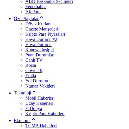
ABD Başkanlık Seçimleri
Fenerbahçe
Ak Parti
Özel Sayfalar
Döviz Kurları
Gazete Manşetleri
Kripto Para Piyasaları
Hava Durumu #2
Hava Durumu
Kanews Insight
Puan Durumları
Canlı TV
Borsa
Covid 19
Emtia
Yol Durumu
Namaz Vakitleri
Teknoloji
Mobil Haberler
Uzay Haberleri
E-Dünya
Kripto Para Haberleri
Ekonomi
TCMB Haberleri