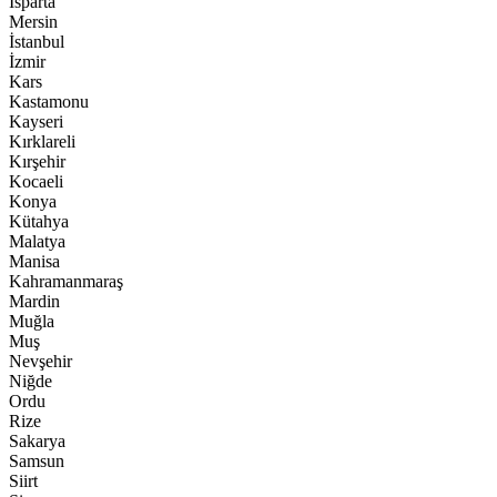
Isparta
Mersin
İstanbul
İzmir
Kars
Kastamonu
Kayseri
Kırklareli
Kırşehir
Kocaeli
Konya
Kütahya
Malatya
Manisa
Kahramanmaraş
Mardin
Muğla
Muş
Nevşehir
Niğde
Ordu
Rize
Sakarya
Samsun
Siirt