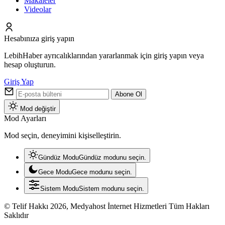
Makaleler
Videolar
Hesabınıza giriş yapın
LebihHaber ayrıcalıklarından yararlanmak için giriş yapın veya
hesap oluşturun.
Giriş Yap
Abone Ol
Mod değiştir
Mod Ayarları
Mod seçin, deneyimini kişiselleştirin.
Gündüz Modu
Gündüz modunu seçin.
Gece Modu
Gece modunu seçin.
Sistem Modu
Sistem modunu seçin.
© Telif Hakkı 2026, Medyahost İnternet Hizmetleri Tüm Hakları
Saklıdır