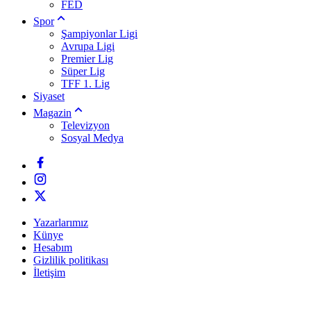
FED
Spor
Şampiyonlar Ligi
Avrupa Ligi
Premier Lig
Süper Lig
TFF 1. Lig
Siyaset
Magazin
Televizyon
Sosyal Medya
Yazarlarımız
Künye
Hesabım
Gizlilik politikası
İletişim