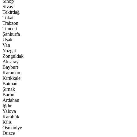
Sinop
Sivas
Tekirdağ
Tokat
Trabzon
Tunceli
Şanlıurfa
Uşak
Van
Yozgat
Zonguldak
Aksaray
Bayburt
Karaman
Kırıkkale
Batman
Şırnak
Bartın
Ardahan
Iğdır
Yalova
Karabük
Kilis
Osmaniye
Düzce