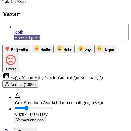
Taksim Eyalet
Yazar
lebih
View all posts
Beğendim
Harika
Haha
Vay
Üzgün
Kızgın
Yağız Yalçın Kılıç Yazdı. Yaratıcılığın Sonsuz Işığı
Normal (100%)
Yazı Boyutunu Ayarla
Okuma rahatlığı için seçin
Küçük
100%
Dev
Varsayılana dön