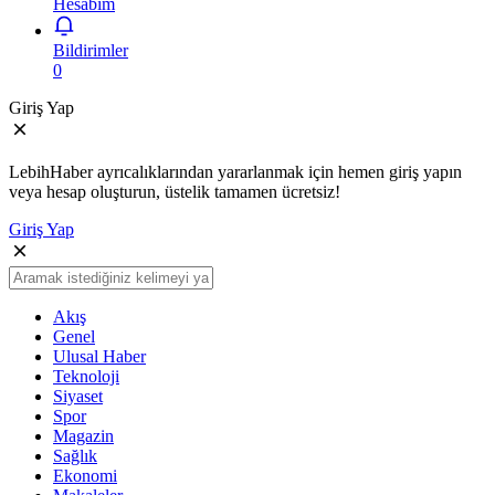
Hesabım
Bildirimler
0
Giriş Yap
LebihHaber ayrıcalıklarından yararlanmak için hemen giriş yapın
veya hesap oluşturun, üstelik tamamen ücretsiz!
Giriş Yap
Akış
Genel
Ulusal Haber
Teknoloji
Siyaset
Spor
Magazin
Sağlık
Ekonomi