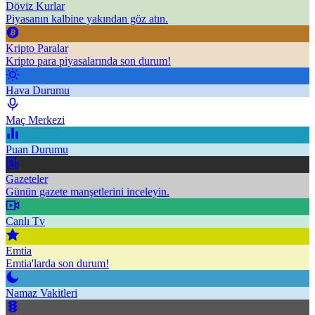
Döviz Kurlar
Piyasanın kalbine yakından göz atın.
Kripto Paralar
Kripto para piyasalarında son durum!
Hava Durumu
Maç Merkezi
Puan Durumu
Gazeteler
Günün gazete manşetlerini inceleyin.
Canlı Tv
Emtia
Emtia'larda son durum!
Namaz Vakitleri