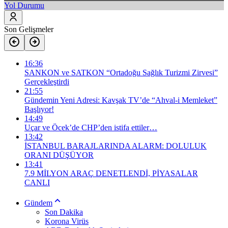
Yol Durumu
Son Gelişmeler
16:36
SANKON ve SATKON “Ortadoğu Sağlık Turizmi Zirvesi”
Gerçekleştirdi
21:55
Gündemin Yeni Adresi: Kavşak TV’de “Ahval-i Memleket”
Başlıyor!
14:49
Uçar ve Öcek’de CHP’den istifa ettiler…
13:42
İSTANBUL BARAJLARINDA ALARM: DOLULUK
ORANI DÜŞÜYOR
13:41
​7.9 MİLYON ARAÇ DENETLENDİ, PİYASALAR
CANLI
Gündem
Son Dakika
Korona Virüs