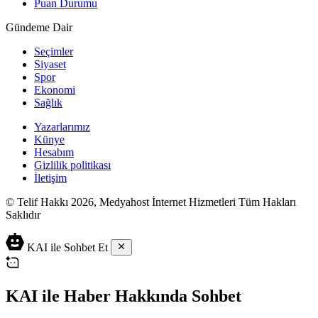
Puan Durumu
Gündeme Dair
Seçimler
Siyaset
Spor
Ekonomi
Sağlık
Yazarlarımız
Künye
Hesabım
Gizlilik politikası
İletişim
© Telif Hakkı 2026, Medyahost İnternet Hizmetleri Tüm Hakları
Saklıdır
KAI ile Sohbet Et
KAI ile Haber Hakkında Sohbet