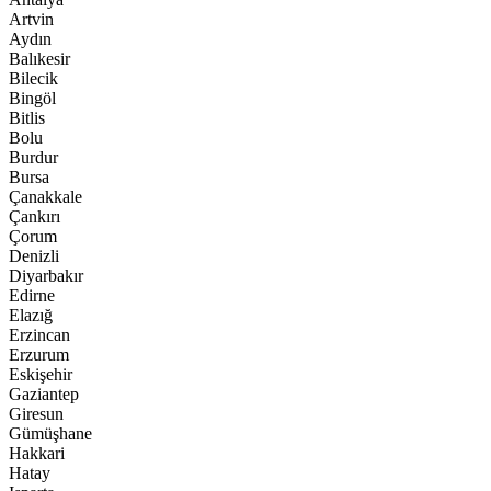
Artvin
Aydın
Balıkesir
Bilecik
Bingöl
Bitlis
Bolu
Burdur
Bursa
Çanakkale
Çankırı
Çorum
Denizli
Diyarbakır
Edirne
Elazığ
Erzincan
Erzurum
Eskişehir
Gaziantep
Giresun
Gümüşhane
Hakkari
Hatay