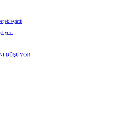
ekleştirdi
lıyor!
NI DÜŞÜYOR