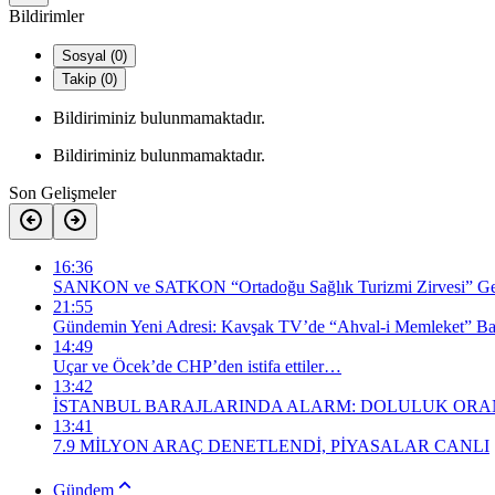
Bildirimler
Sosyal (0)
Takip (0)
Bildiriminiz bulunmamaktadır.
Bildiriminiz bulunmamaktadır.
Son Gelişmeler
16:36
SANKON ve SATKON “Ortadoğu Sağlık Turizmi Zirvesi” Gerç
21:55
Gündemin Yeni Adresi: Kavşak TV’de “Ahval-i Memleket” Baş
14:49
Uçar ve Öcek’de CHP’den istifa ettiler…
13:42
İSTANBUL BARAJLARINDA ALARM: DOLULUK ORA
13:41
​7.9 MİLYON ARAÇ DENETLENDİ, PİYASALAR CANLI
Gündem