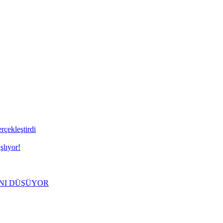
ekleştirdi
lıyor!
NI DÜŞÜYOR