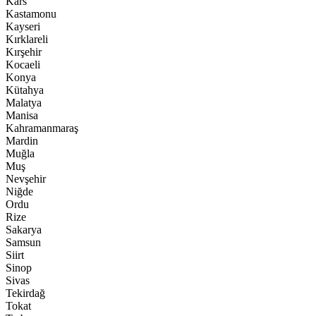
Kars
Kastamonu
Kayseri
Kırklareli
Kırşehir
Kocaeli
Konya
Kütahya
Malatya
Manisa
Kahramanmaraş
Mardin
Muğla
Muş
Nevşehir
Niğde
Ordu
Rize
Sakarya
Samsun
Siirt
Sinop
Sivas
Tekirdağ
Tokat