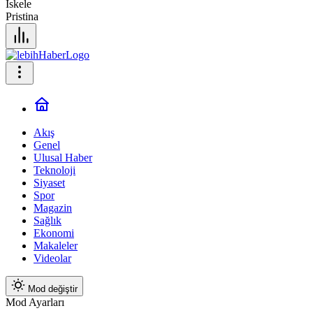
İskele
Pristina
Akış
Genel
Ulusal Haber
Teknoloji
Siyaset
Spor
Magazin
Sağlık
Ekonomi
Makaleler
Videolar
Mod değiştir
Mod Ayarları