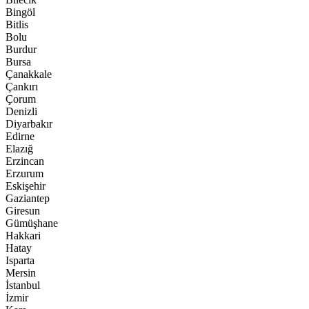
Bingöl
Bitlis
Bolu
Burdur
Bursa
Çanakkale
Çankırı
Çorum
Denizli
Diyarbakır
Edirne
Elazığ
Erzincan
Erzurum
Eskişehir
Gaziantep
Giresun
Gümüşhane
Hakkari
Hatay
Isparta
Mersin
İstanbul
İzmir