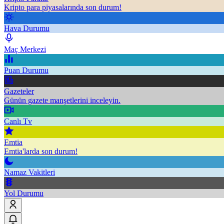
Kripto para piyasalarında son durum!
Hava Durumu
Maç Merkezi
Puan Durumu
Gazeteler
Günün gazete manşetlerini inceleyin.
Canlı Tv
Emtia
Emtia'larda son durum!
Namaz Vakitleri
Yol Durumu