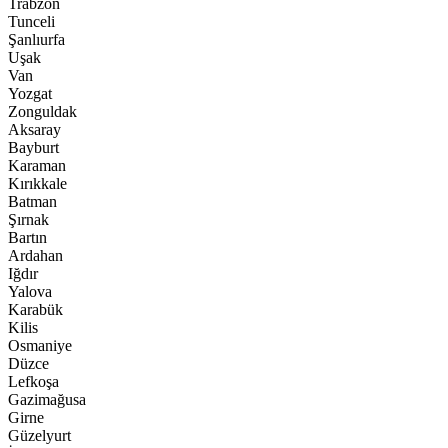
Trabzon
Tunceli
Şanlıurfa
Uşak
Van
Yozgat
Zonguldak
Aksaray
Bayburt
Karaman
Kırıkkale
Batman
Şırnak
Bartın
Ardahan
Iğdır
Yalova
Karabük
Kilis
Osmaniye
Düzce
Lefkoşa
Gazimağusa
Girne
Güzelyurt