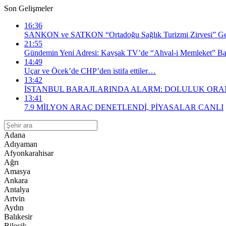
Son Gelişmeler
16:36
SANKON ve SATKON “Ortadoğu Sağlık Turizmi Zirvesi” Gerç
21:55
Gündemin Yeni Adresi: Kavşak TV’de “Ahval-i Memleket” Baş
14:49
Uçar ve Öcek’de CHP’den istifa ettiler…
13:42
İSTANBUL BARAJLARINDA ALARM: DOLULUK ORA
13:41
​7.9 MİLYON ARAÇ DENETLENDİ, PİYASALAR CANLI
Adana
Adıyaman
Afyonkarahisar
Ağrı
Amasya
Ankara
Antalya
Artvin
Aydın
Balıkesir
Bilecik