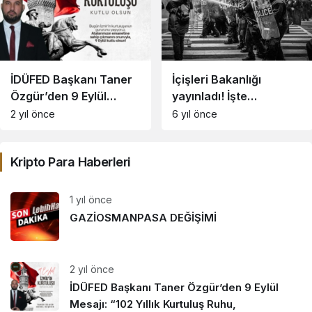
İDÜFED Başkanı Taner
İçişleri Bakanlığı
Özgür’den 9 Eylül
yayınladı! İşte
Mesajı: “102 Yıllık
koronavirüs
2 yıl önce
6 yıl önce
Kurtuluş Ruhu,
kısıtlamalarıyla ilgili
Ekonomideki
merak edilen soruların
Kripto Para Haberleri
Gücümüzün Temelidir”
yanıtları
1 yıl önce
GAZİOSMANPASA DEĞİŞİMİ
2 yıl önce
İDÜFED Başkanı Taner Özgür’den 9 Eylül
Mesajı: “102 Yıllık Kurtuluş Ruhu,