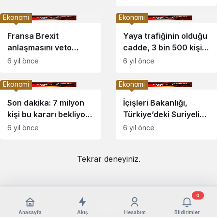
açıklama
Ekonomi
Ekonomi
Fransa Brexit
Yaya trafiğinin olduğu
anlaşmasını veto
cadde, 3 bin 500 kişi
edebilir
ile sınırlandırıldı
6 yıl önce
6 yıl önce
Ekonomi
Ekonomi
Son dakika: 7 milyon
İçişleri Bakanlığı,
kişi bu kararı bekliyor!
Türkiye’deki Suriyeli
Asgari ücret ile ilgili
sayısını açıkladı
6 yıl önce
6 yıl önce
flaş açıklama
Tekrar deneyiniz.
0
Anasayfa
Akış
Hesabım
Bildirimler