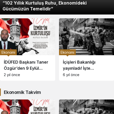
“102 Yıllık Kurtuluş Ruhu, Ekonomideki
Gücümüzün Temelidir”
Ekonomi
Ekonomi
İDÜFED Başkanı Taner
İçişleri Bakanlığı
Özgür’den 9 Eylül
yayınladı! İşte
Mesajı: “102 Yıllık
koronavirüs
2 yıl önce
6 yıl önce
Kurtuluş Ruhu,
kısıtlamalarıyla ilgili
Ekonomideki
merak edilen soruların
Ekonomik Takvim
Gücümüzün Temelidir”
yanıtları