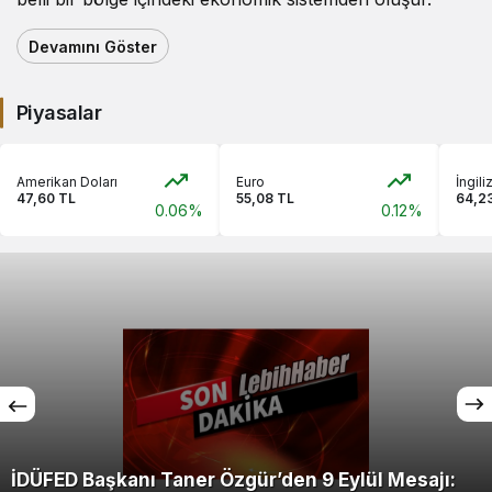
Devamını Göster
Piyasalar
Amerikan Doları
Euro
İngili
47,60 TL
55,08 TL
64,2
0.06%
0.12%
İDÜFED Başkanı Taner Özgür’den 9 Eylül Mesajı: