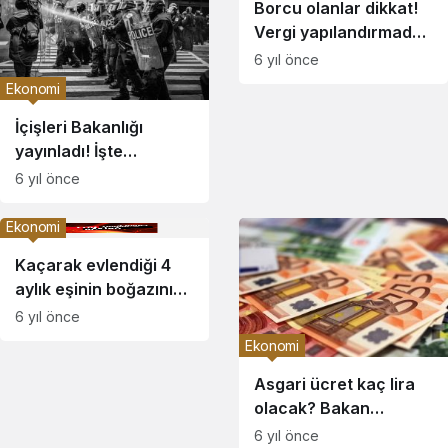
Borcu olanlar dikkat!
Temelidir”
Vergi yapılandırmada
son başvuru tarihi 31
6 yıl önce
Aralık
Ekonomi
İçişleri Bakanlığı
yayınladı! İşte
koronavirüs
6 yıl önce
kısıtlamalarıyla ilgili
merak edilen soruların
Ekonomi
yanıtları
Kaçarak evlendiği 4
aylık eşinin boğazını
kesti
6 yıl önce
Ekonomi
Asgari ücret kaç lira
olacak? Bakan
Selçuk’tan ilk
6 yıl önce