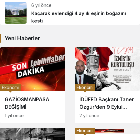
6 yıl önce
Kaçarak evlendiği 4 aylık eşinin boğazını
kesti
Yeni Haberler
Ekonomi
Ekonomi
GAZİOSMANPASA
İDÜFED Başkanı Taner
DEĞİŞİMİ
Özgür’den 9 Eylül
Mesajı: “102 Yıllık
1 yıl önce
2 yıl önce
Kurtuluş Ruhu,
Ekonomideki
Ekonomi
Gücümüzün