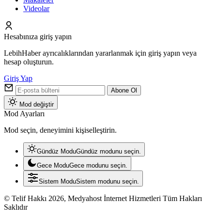
Videolar
Hesabınıza giriş yapın
LebihHaber ayrıcalıklarından yararlanmak için giriş yapın veya
hesap oluşturun.
Giriş Yap
Abone Ol
Mod değiştir
Mod Ayarları
Mod seçin, deneyimini kişiselleştirin.
Gündüz Modu
Gündüz modunu seçin.
Gece Modu
Gece modunu seçin.
Sistem Modu
Sistem modunu seçin.
© Telif Hakkı 2026, Medyahost İnternet Hizmetleri Tüm Hakları
Saklıdır