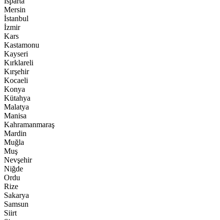
Isparta
Mersin
İstanbul
İzmir
Kars
Kastamonu
Kayseri
Kırklareli
Kırşehir
Kocaeli
Konya
Kütahya
Malatya
Manisa
Kahramanmaraş
Mardin
Muğla
Muş
Nevşehir
Niğde
Ordu
Rize
Sakarya
Samsun
Siirt