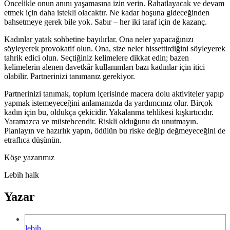
Öncelikle onun anını yaşamasına izin verin. Rahatlayacak ve devam
etmek için daha istekli olacaktır. Ne kadar hoşuna gideceğinden
bahsetmeye gerek bile yok. Sabır – her iki taraf için de kazanç.
Kadınlar yatak sohbetine bayılırlar. Ona neler yapacağınızı
söyleyerek provokatif olun. Ona, size neler hissettirdiğini söyleyerek
tahrik edici olun. Seçtiğiniz kelimelere dikkat edin; bazen
kelimelerin alenen davetkâr kullanımları bazı kadınlar için itici
olabilir. Partnerinizi tanımanız gerekiyor.
Partnerinizi tanımak, toplum içerisinde macera dolu aktiviteler yapıp
yapmak istemeyeceğini anlamanızda da yardımcınız olur. Birçok
kadın için bu, oldukça çekicidir. Yakalanma tehlikesi kışkırtıcıdır.
Yaramazca ve müstehcendir. Riskli olduğunu da unutmayın.
Planlayın ve hazırlık yapın, ödülün bu riske değip değmeyeceğini de
etraflıca düşünün.
Köşe yazarımız
Lebih halk
Yazar
lebih