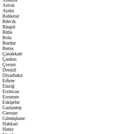
Artvin
Aydın
Balıkesir
Bilecik
Bingöl
Bitlis
Bolu
Burdur
Bursa
Çanakkale
Çankırı
Çorum
Denizli
Diyarbakır
Edirne
Elazığ
Erzincan
Erzurum
Eskişehir
Gaziantep
Giresun
Gümüşhane
Hakkari
Hatay