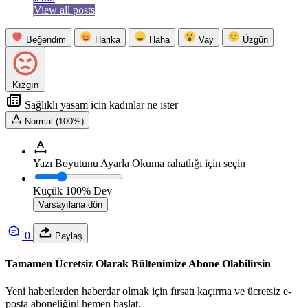
View all posts
Beğendim
Harika
Haha
Vay
Üzgün
Kızgın
Sağlıklı yasam icin kadınlar ne ister
Normal (100%)
Yazı Boyutunu Ayarla
Okuma rahatlığı için seçin
Küçük
100%
Dev
Varsayılana dön
0
Paylaş
Tamamen Ücretsiz Olarak Bültenimize Abone Olabilirsin
Yeni haberlerden haberdar olmak için fırsatı kaçırma ve ücretsiz e-
posta aboneliğini hemen başlat.