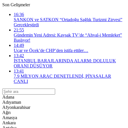
Son Gelişmeler
16:36
SANKON ve SATKON “Ortadoğu Sağlık Turizmi Zirvesi”
Gerçekleştirdi
21:55
Gündemin Yeni Adresi: Kavşak TV’de “Ahval-i Memleket”
Başlıyor!
14:49
Uçar ve Öcek’de CHP’den istifa ettiler…
13:42
İSTANBUL BARAJLARINDA ALARM: DOLULUK
ORANI DÜŞÜYOR
13:41
​7.9 MİLYON ARAÇ DENETLENDİ, PİYASALAR
CANLI
Adana
Adıyaman
Afyonkarahisar
Ağrı
Amasya
Ankara
Antalya