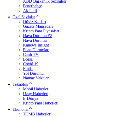
ABD Başkanlık Seçimleri
Fenerbahçe
Ak Parti
Özel Sayfalar
Döviz Kurları
Gazete Manşetleri
Kripto Para Piyasaları
Hava Durumu #2
Hava Durumu
Kanews Insight
Puan Durumları
Canlı TV
Borsa
Covid 19
Emtia
Yol Durumu
Namaz Vakitleri
Teknoloji
Mobil Haberler
Uzay Haberleri
E-Dünya
Kripto Para Haberleri
Ekonomi
TCMB Haberleri