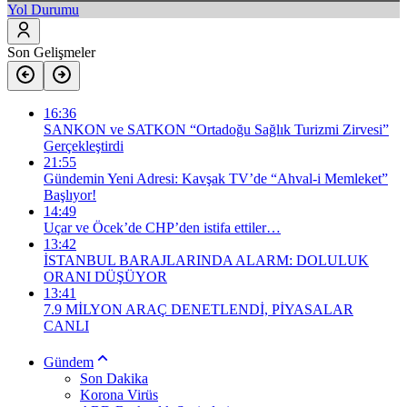
Yol Durumu
Son Gelişmeler
16:36
SANKON ve SATKON “Ortadoğu Sağlık Turizmi Zirvesi”
Gerçekleştirdi
21:55
Gündemin Yeni Adresi: Kavşak TV’de “Ahval-i Memleket”
Başlıyor!
14:49
Uçar ve Öcek’de CHP’den istifa ettiler…
13:42
İSTANBUL BARAJLARINDA ALARM: DOLULUK
ORANI DÜŞÜYOR
13:41
​7.9 MİLYON ARAÇ DENETLENDİ, PİYASALAR
CANLI
Gündem
Son Dakika
Korona Virüs