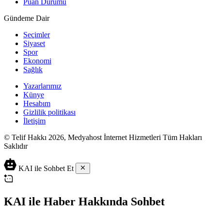
Puan Durumu
Gündeme Dair
Seçimler
Siyaset
Spor
Ekonomi
Sağlık
Yazarlarımız
Künye
Hesabım
Gizlilik politikası
İletişim
© Telif Hakkı 2026, Medyahost İnternet Hizmetleri Tüm Hakları
Saklıdır
KAI ile Sohbet Et
KAI ile Haber Hakkında Sohbet