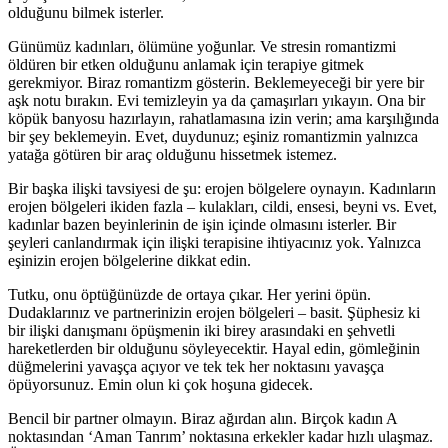
olduğunu bilmek isterler.
Günümüz kadınları, ölümüne yoğunlar. Ve stresin romantizmi
öldüren bir etken olduğunu anlamak için terapiye gitmek
gerekmiyor. Biraz romantizm gösterin. Beklemeyeceği bir yere bir
aşk notu bırakın. Evi temizleyin ya da çamaşırları yıkayın. Ona bir
köpük banyosu hazırlayın, rahatlamasına izin verin; ama karşılığında
bir şey beklemeyin. Evet, duydunuz; eşiniz romantizmin yalnızca
yatağa götüren bir araç olduğunu hissetmek istemez.
Bir başka ilişki tavsiyesi de şu: erojen bölgelere oynayın. Kadınların
erojen bölgeleri ikiden fazla – kulakları, cildi, ensesi, beyni vs. Evet,
kadınlar bazen beyinlerinin de işin içinde olmasını isterler. Bir
şeyleri canlandırmak için ilişki terapisine ihtiyacınız yok. Yalnızca
eşinizin erojen bölgelerine dikkat edin.
Tutku, onu öptüğünüzde de ortaya çıkar. Her yerini öpün.
Dudaklarınız ve partnerinizin erojen bölgeleri – basit. Şüphesiz ki
bir ilişki danışmanı öpüşmenin iki birey arasındaki en şehvetli
hareketlerden bir olduğunu söyleyecektir. Hayal edin, gömleğinin
düğmelerini yavaşça açıyor ve tek tek her noktasını yavaşça
öpüyorsunuz. Emin olun ki çok hoşuna gidecek.
Bencil bir partner olmayın. Biraz ağırdan alın. Birçok kadın A
noktasından ‘Aman Tanrım’ noktasına erkekler kadar hızlı ulaşmaz.