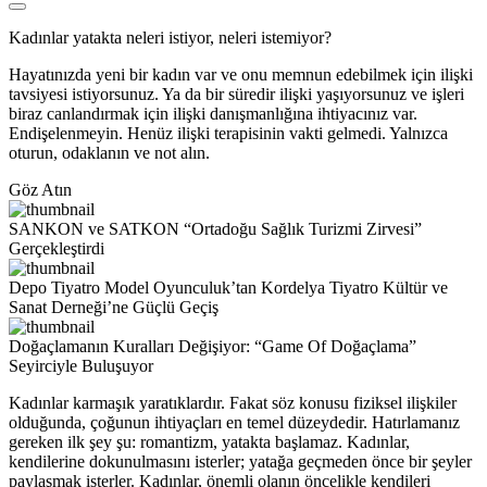
Kadınlar yatakta neleri istiyor, neleri istemiyor?
Hayatınızda yeni bir kadın var ve onu memnun edebilmek için ilişki
tavsiyesi istiyorsunuz. Ya da bir süredir ilişki yaşıyorsunuz ve işleri
biraz canlandırmak için ilişki danışmanlığına ihtiyacınız var.
Endişelenmeyin. Henüz ilişki terapisinin vakti gelmedi. Yalnızca
oturun, odaklanın ve not alın.
Göz Atın
SANKON ve SATKON “Ortadoğu Sağlık Turizmi Zirvesi”
Gerçekleştirdi
Depo Tiyatro Model Oyunculuk’tan Kordelya Tiyatro Kültür ve
Sanat Derneği’ne Güçlü Geçiş
Doğaçlamanın Kuralları Değişiyor: “Game Of Doğaçlama”
Seyirciyle Buluşuyor
Kadınlar karmaşık yaratıklardır. Fakat söz konusu fiziksel ilişkiler
olduğunda, çoğunun ihtiyaçları en temel düzeydedir. Hatırlamanız
gereken ilk şey şu: romantizm, yatakta başlamaz. Kadınlar,
kendilerine dokunulmasını isterler; yatağa geçmeden önce bir şeyler
paylaşmak isterler. Kadınlar, önemli olanın öncelikle kendileri