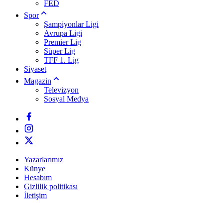
FED
Spor
Şampiyonlar Ligi
Avrupa Ligi
Premier Lig
Süper Lig
TFF 1. Lig
Siyaset
Magazin
Televizyon
Sosyal Medya
Yazarlarımız
Künye
Hesabım
Gizlilik politikası
İletişim