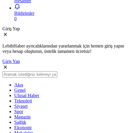
Hesabım
Bildirimler
0
Giriş Yap
LebihHaber ayrıcalıklarından yararlanmak için hemen giriş yapın
veya hesap oluşturun, üstelik tamamen ücretsiz!
Giriş Yap
Akış
Genel
Ulusal Haber
Teknoloji
Siyaset
Spor
Magazin
Sağlık
Ekonomi
Makaleler