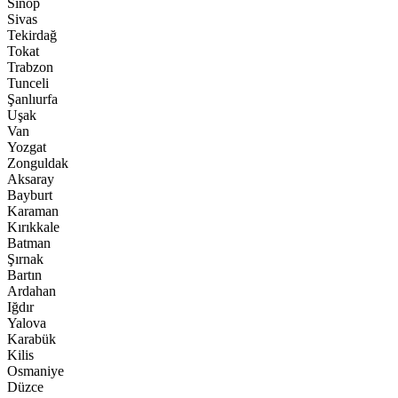
Sinop
Sivas
Tekirdağ
Tokat
Trabzon
Tunceli
Şanlıurfa
Uşak
Van
Yozgat
Zonguldak
Aksaray
Bayburt
Karaman
Kırıkkale
Batman
Şırnak
Bartın
Ardahan
Iğdır
Yalova
Karabük
Kilis
Osmaniye
Düzce