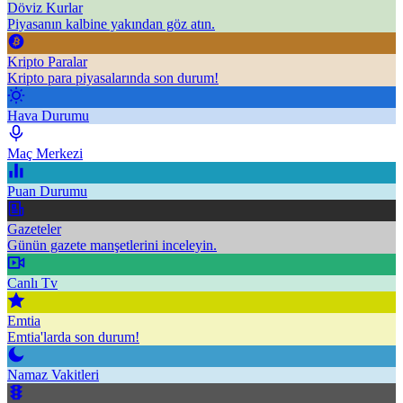
Döviz Kurlar
Piyasanın kalbine yakından göz atın.
Kripto Paralar
Kripto para piyasalarında son durum!
Hava Durumu
Maç Merkezi
Puan Durumu
Gazeteler
Günün gazete manşetlerini inceleyin.
Canlı Tv
Emtia
Emtia'larda son durum!
Namaz Vakitleri