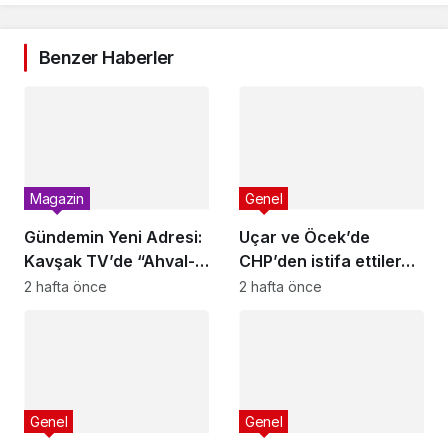
Benzer Haberler
Magazin
Genel
Gündemin Yeni Adresi:
Uçar ve Öcek’de
Kavşak TV’de “Ahval-i
CHP’den istifa ettiler…
Memleket” Başlıyor!
2 hafta önce
2 hafta önce
Genel
Genel