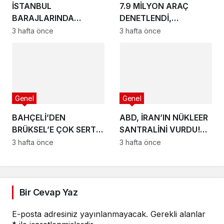
İSTANBUL
​7.9 MİLYON ARAÇ
BARAJLARINDA
DENETLENDİ,
ALARM: DOLULUK
PİYASALAR CANLI
3 hafta önce
3 hafta önce
ORANI DÜŞÜYOR
Genel
Genel
​BAHÇELİ’DEN
ABD, İRAN’IN NÜKLEER
BRÜKSEL’E ÇOK SERT
SANTRALİNİ VURDU!
KIBRIS TEPKİSİ
ORTA DOĞU ALEV
3 hafta önce
3 hafta önce
ALEV
Bir Cevap Yaz
E-posta adresiniz yayınlanmayacak.
Gerekli alanlar