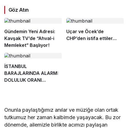
Göz Atın
Gündemin Yeni Adresi:
Uçar ve Öcek’de
Kavşak TV’de “Ahval-i
CHP’den istifa ettiler…
Memleket” Başlıyor!
İSTANBUL
BARAJLARINDA ALARM:
DOLULUK ORANI
DÜŞÜYOR
Onunla paylaştığımız anılar ve müziğe olan ortak
tutkumuz her zaman kalbimde yaşayacak. Bu zor
dönemde, ailemizle birlikte acımızı paylaşan