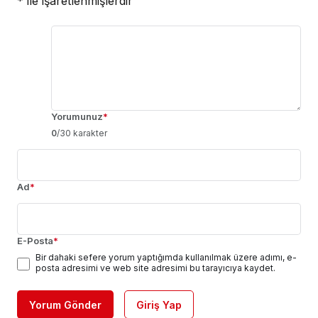
*
ile işaretlenmişlerdir
Yorumunuz
*
0
/30 karakter
Ad
*
E-Posta
*
Bir dahaki sefere yorum yaptığımda kullanılmak üzere adımı, e-
posta adresimi ve web site adresimi bu tarayıcıya kaydet.
Yorum Gönder
Giriş Yap