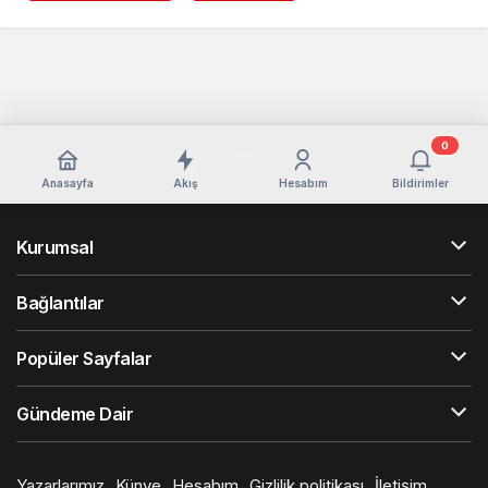
0
Anasayfa
Akış
Hesabım
Bildirimler
Kurumsal
Bağlantılar
Popüler Sayfalar
Gündeme Dair
Yazarlarımız
Künye
Hesabım
Gizlilik politikası
İletişim