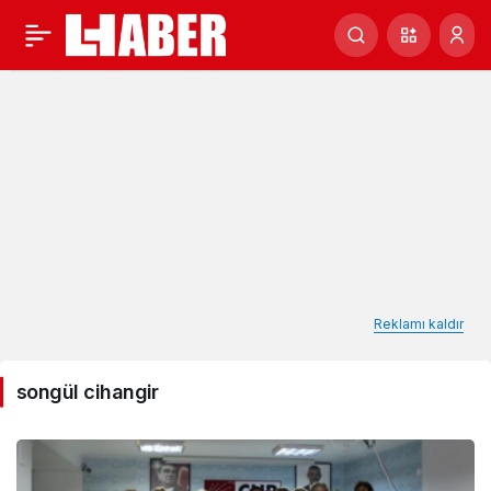
songül
cihangir
Haberleri
Reklamı kaldır
songül cihangir