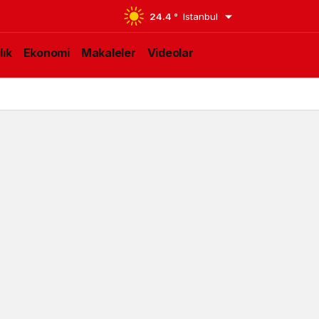
24.4 °
Istanbul
lık
Ekonomi
Makaleler
Videolar