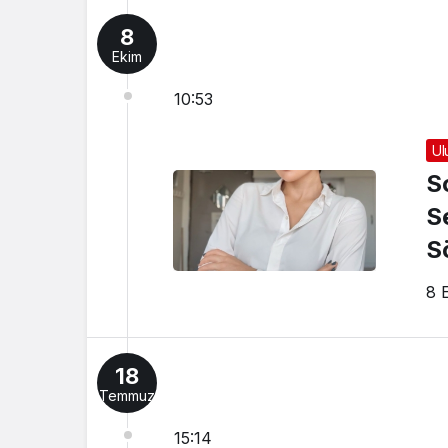
8
Ekim
10:53
Ul
S
S
S
8 
18
Temmuz
15:14