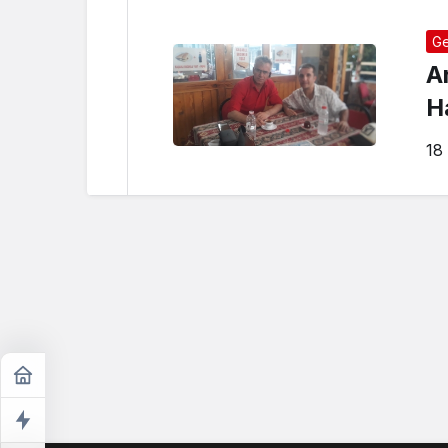
Ge
A
Ha
18