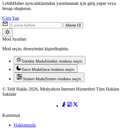
LebihHaber ayrıcalıklarından yararlanmak için giriş yapın veya
hesap oluşturun.
Giriş Yap
Abone Ol
Mod
Mod Ayarları
değiştir
Mod seçin, deneyimini kişiselleştirin.
Gündüz Modu
Gündüz modunu seçin.
Gece Modu
Gece modunu seçin.
Sistem Modu
Sistem modunu seçin.
© Telif Hakkı 2026, Medyahost İnternet Hizmetleri Tüm Hakları
Saklıdır
Kurumsal
Hakkımızda