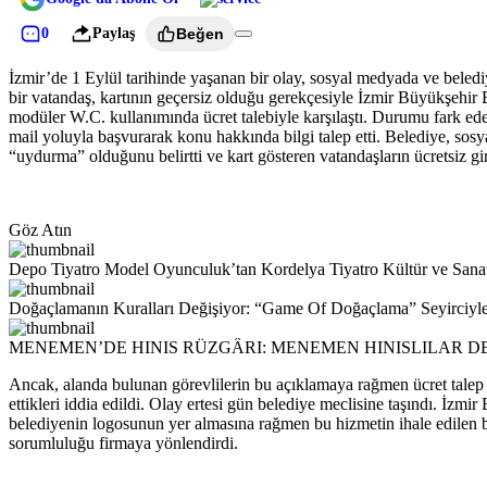
0
Paylaş
Beğen
İzmir’de 1 Eylül tarihinde yaşanan bir olay, sosyal medyada ve beled
bir vatandaş, kartının geçersiz olduğu gerekçesiyle İzmir Büyükşehir B
modüler W.C. kullanımında ücret talebiyle karşılaştı. Durumu fark ede
mail yoluyla başvurarak konu hakkında bilgi talep etti. Belediye, so
“uydurma” olduğunu belirtti ve kart gösteren vatandaşların ücretsiz gi
Göz Atın
Depo Tiyatro Model Oyunculuk’tan Kordelya Tiyatro
Doğaçlamanın Kuralları Değişiyor: “Game Of Doğaçlama” Seyirciyl
MENEMEN’DE HINIS RÜZGÂRI: MENEMEN HINISLILAR D
Ancak, alanda bulunan görevlilerin bu açıklamaya rağmen ücret tale
ettikleri iddia edildi. Olay ertesi gün belediye meclisine taşındı. İz
belediyenin logosunun yer almasına rağmen bu hizmetin ihale edilen bir 
sorumluluğu firmaya yönlendirdi.