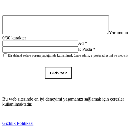
Yorumunu
0
/30 karakter
Ad
*
E-Posta
*
Bir dahaki sefere yorum yaptığımda kullanılmak üzere adımı, e-posta adresimi ve web site
YORUM GÖNDER
GIRIŞ YAP
Bu web sitesinde en iyi deneyimi yaşamanızı sağlamak için çerezler
kullanılmaktadır.
Gizlilik Politikası
Kabul