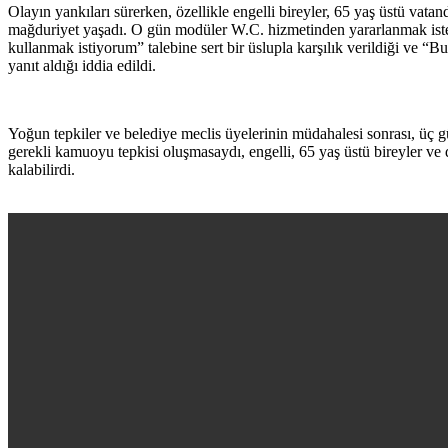
Olayın yankıları sürerken, özellikle engelli bireyler, 65 yaş üstü vatan
mağduriyet yaşadı. O gün modüler W.C. hizmetinden yararlanmak istey
kullanmak istiyorum” talebine sert bir üslupla karşılık verildiği ve 
yanıt aldığı iddia edildi.
Yoğun tepkiler ve belediye meclis üyelerinin müdahalesi sonrası, üç 
gerekli kamuoyu tepkisi oluşmasaydı, engelli, 65 yaş üstü bireyler ve
kalabilirdi.