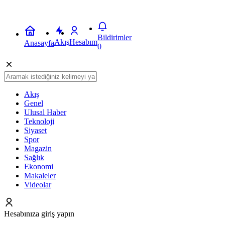
Bildirimler
Akış
Hesabım
Anasayfa
0
Akış
Genel
Ulusal Haber
Teknoloji
Siyaset
Spor
Magazin
Sağlık
Ekonomi
Makaleler
Videolar
Hesabınıza giriş yapın