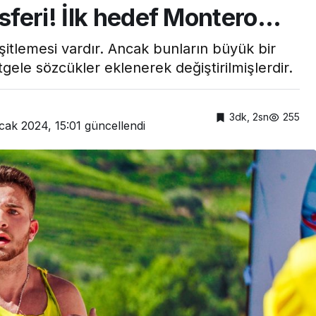
nsferi! İlk hedef Montero…
itlemesi vardır. Ancak bunların büyük bir
gele sözcükler eklenerek değiştirilmişlerdir.
3dk, 2sn
255
cak 2024, 15:01
güncellendi
Ulusal Haber
SANKON ve SATKON
“Ortadoğu Sağlık
Turizmi Zirvesi”
Gerçekleştirdi