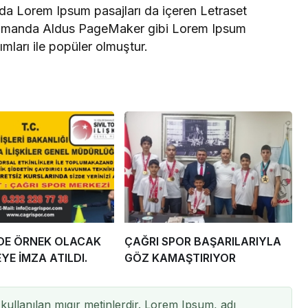
arda Lorem Ipsum pasajları da içeren Letraset
n zamanda Aldus PageMaker gibi Lorem Ipsum
ımları ile popüler olmuştur.
’DE ÖRNEK OLACAK
ÇAĞRI SPOR BAŞARILARIYLA
YE İMZA ATILDI.
GÖZ KAMAŞTIRIYOR
kullanılan mıgır metinlerdir. Lorem Ipsum, adı