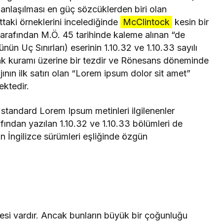
nlaşılması en güç sözcüklerden biri olan
taki örneklerini incelediğinde
McClintock
kesin bir
arafından M.Ö. 45 tarihinde kaleme alınan “de
n Uç Sınırları) eserinin 1.10.32 ve 1.10.33 sayılı
lak kuramı üzerine bir tezdir ve Rönesans döneminde
ın ilk satırı olan “Lorem ipsum dolor sit amet”
ektedir.
 standard Lorem Ipsum metinleri ilgilenenler
rafından yazılan 1.10.32 ve 1.10.33 bölümleri de
n İngilizce sürümleri eşliğinde özgün
esi vardır. Ancak bunların büyük bir çoğunluğu