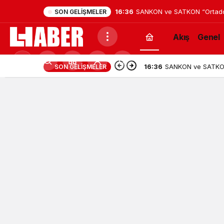
16:36
SANKON ve SATKON “Ortadoğu
SON GELIŞMELER
Akış
Genel
Mod
16:36
SANKON ve SATKON 
SON GELIŞMELER
değiştir