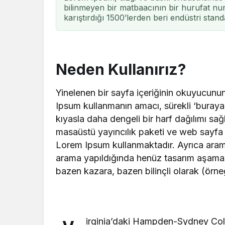
bilinmeyen bir matbaacının bir hurufat num
karıştırdığı 1500’lerden beri endüstri stand
Neden Kullanırız?
Yinelenen bir sayfa içeriğinin okuyucunun 
Ipsum kullanmanın amacı, sürekli ‘buray
kıyasla daha dengeli bir harf dağılımı sa
masaüstü yayıncılık paketi ve web sayfa d
Lorem Ipsum kullanmaktadır. Ayrıca arama
arama yapıldığında henüz tasarım aşamasınd
bazen kazara, bazen bilinçli olarak (örneğin
irginia’daki Hampden-Sydney Coll