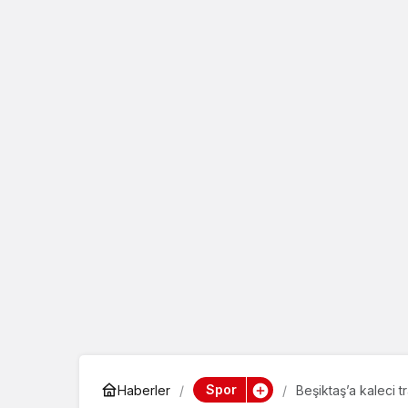
Spor
Haberler
Beşiktaş’a kaleci t