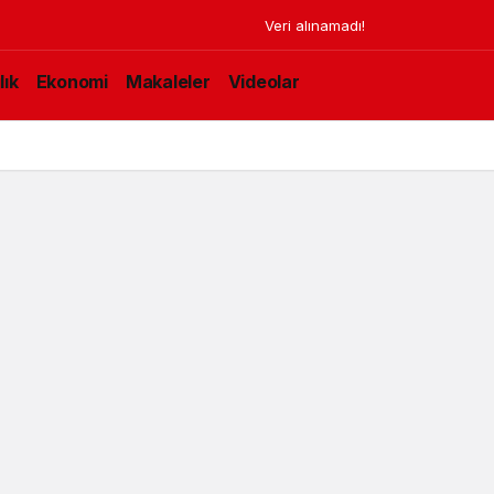
Veri alınamadı!
lık
Ekonomi
Makaleler
Videolar