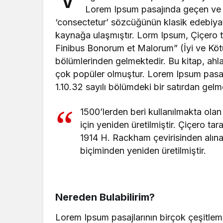
V
Lorem Ipsum pasajında geçen ve a
‘consectetur’ sözcüğünün klasik edebiyat
kaynağa ulaşmıştır. Lorm Ipsum, Çiçero t
Finibus Bonorum et Malorum” (İyi ve Kötünü
bölümlerinden gelmektedir. Bu kitap, ah
çok popüler olmuştur. Lorem Ipsum pasajın
1.10.32 sayılı bölümdeki bir satırdan gelm
1500’lerden beri kullanılmakta olan
için yeniden üretilmiştir. Çiçero ta
1914 H. Rackham çevirisinden alına
biçiminden yeniden üretilmiştir.
Nereden Bulabilirim?
Lorem Ipsum pasajlarının birçok çeşitlem