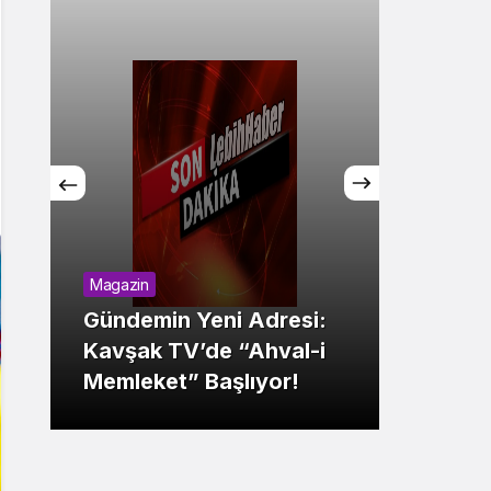
Magazin
Genel
Gündemin Yeni Adresi:
Kavşak TV’de “Ahval-i
Uçar 
Memleket” Başlıyor!
CHP’d